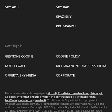
SKY ARTE
SKY BAR
SPAZI SKY
PROGRAMMI
Note legali:
GESTIONE COOKIE
COOKIE POLICY
NOTE LEGALI
DICHIARAZIONE DI ACCESSIBILITÀ
OFFERTA SKY MEDIA
CORPORATE
Per il consumatore clicca qui per i
Moduli, Condizioni contrattuali
,
Privacy &
Cookies
,
informazioni sulle modifiche contrattuali
o per
trasparenza
tariffaria
,
assistenza
e
contatti
. Tutti i marchi Sky e i diritti di proprietà
intellettuale in essi contenuti, sono di proprietà di Sky international AG e sono
utilizzati su licenza. Copyright 2026 Sky Italia - Sky Italia Srl Via Monte Penice, 7 -
20138 Milano P.IVA 04619241005. SkyTG24: ISSN 3035-1537 e SkySport: ISSN