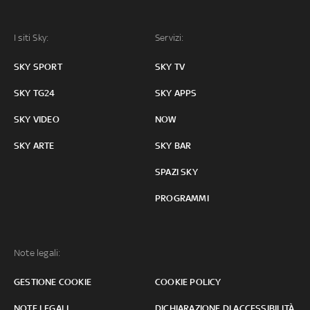
I siti Sky:
Servizi:
SKY SPORT
SKY TV
SKY TG24
SKY APPS
SKY VIDEO
NOW
SKY ARTE
SKY BAR
SPAZI SKY
PROGRAMMI
Note legali:
GESTIONE COOKIE
COOKIE POLICY
NOTE LEGALI
DICHIARAZIONE DI ACCESSIBILITÀ