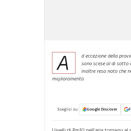
A
d eccezione della provi
sono scese al di sotto d
inoltre reso noto che n
miglioramento
Sceglici su:
Google Discover
F
I livelli di Pm10 nell’aria tornano al