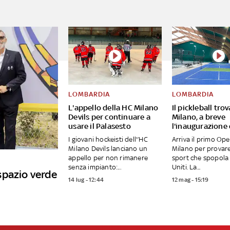
LOMBARDIA
LOMBARDIA
L'appello della HC Milano
Il pickleball tro
Devils per continuare a
Milano, a breve
usare il Palasesto
l'inaugurazione
I giovani hockeisti dell'’HC
Arriva il primo Op
Milano Devils lanciano un
Milano per provar
appello per non rimanere
sport che spopola 
senza impianto:...
Uniti. La...
spazio verde
14 lug - 12:44
12 mag - 15:19