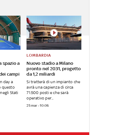
LOMBARDIA
va spazio a
Nuovo stadio a Milano
pronto nel 2031, progetto
 dei campi
da 1,2 miliardi
en day a
Si tratterà di un impianto che
e questo
avrà una capienza di circa
negli Stati
71.500 posti e che sarà
operativo per...
25 mar - 10:06