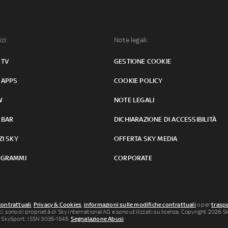
izi:
Note legali:
 TV
GESTIONE COOKIE
 APPS
COOKIE POLICY
W
NOTE LEGALI
 BAR
DICHIARAZIONE DI ACCESSIBILITÀ
ZI SKY
OFFERTA SKY MEDIA
GRAMMI
CORPORATE
contrattuali
,
Privacy & Cookies
,
informazioni sulle modifiche contrattuali
o per
traspa
uti, sono di proprietà di Sky international AG e sono utilizzati su licenza. Copyright 2026 Sky
 SkySport: ISSN 3035-1545.
Segnalazione Abusi