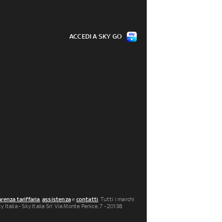
ACCEDI A SKY GO
renza tariffaria
,
assistenza
e
contatti
. Tutti i marchi
 Italia - Sky Italia Srl Via Monte Penice, 7 - 20138