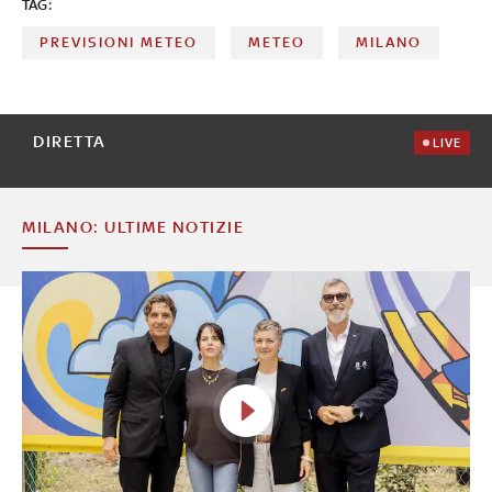
TAG:
PREVISIONI METEO
METEO
MILANO
DIRETTA
LIVE
MILANO: ULTIME NOTIZIE