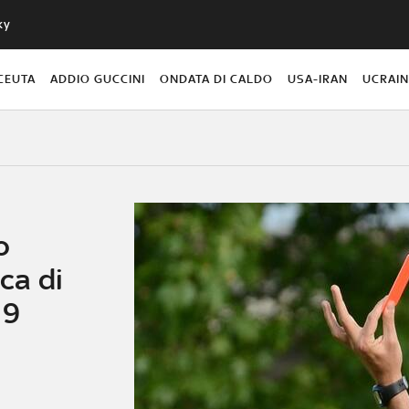
ky
CEUTA
ADDIO GUCCINI
ONDATA DI CALDO
USA-IRAN
UCRAI
o
ica di
19