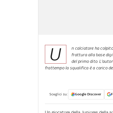
U
n calciatore ha colpito
frattura alla base dig
del primo dito. L'auto
frattempo la squalifica è a carico d
Sceglici su:
Google Discover
F
Un giocatore della Juniores della s