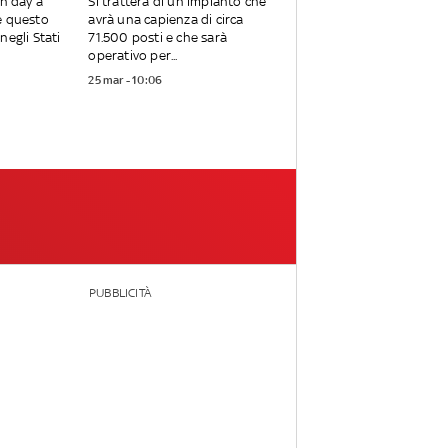
en day a
Si tratterà di un impianto che
e questo
avrà una capienza di circa
negli Stati
71.500 posti e che sarà
operativo per...
25 mar - 10:06
PUBBLICITÀ