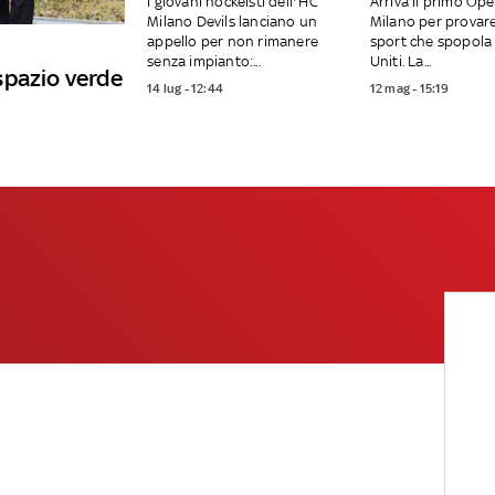
I giovani hockeisti dell'’HC
Arriva il primo Op
Milano Devils lanciano un
Milano per provar
appello per non rimanere
sport che spopola 
senza impianto:...
Uniti. La...
spazio verde
14 lug - 12:44
12 mag - 15:19