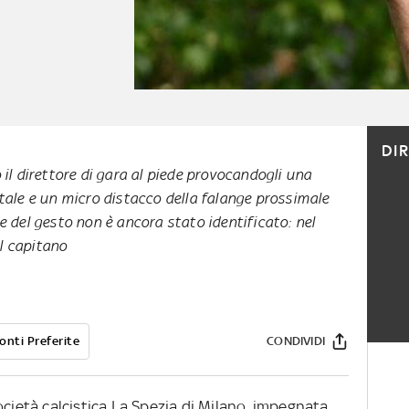
DI
 il direttore di gara al piede provocandogli una
itale e un micro distacco della falange prossimale
re del gesto non è ancora stato identificato: nel
el capitano
onti Preferite
CONDIVIDI
ocietà calcistica La Spezia di Milano, impegnata