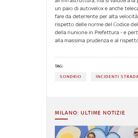
all'infrastruttura, ma si valuterà la p
un paio di autovelox e anche telec
fare da deterrente per alta velocit
rispetto delle norme del Codice dell
della riunione in Prefettura - e per
alla massima prudenza e al rispetto
TAG:
SONDRIO
INCIDENTI STRAD
MILANO: ULTIME NOTIZIE