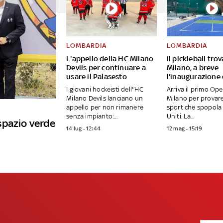
LOMBARDIA
LOMBARDIA
L'appello della HC Milano
Il pickleball tro
Devils per continuare a
Milano, a breve
usare il Palasesto
l'inaugurazione
I giovani hockeisti dell'’HC
Arriva il primo Op
Milano Devils lanciano un
Milano per provar
appello per non rimanere
sport che spopola 
senza impianto:...
Uniti. La...
spazio verde
14 lug - 12:44
12 mag - 15:19