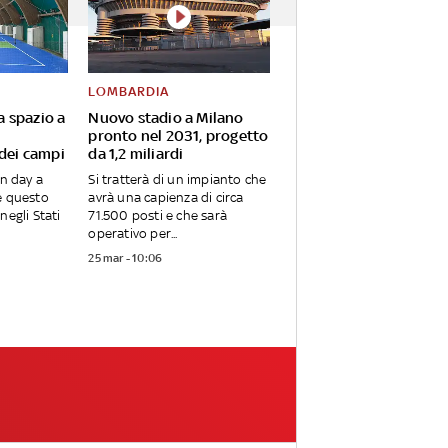
LOMBARDIA
va spazio a
Nuovo stadio a Milano
pronto nel 2031, progetto
 dei campi
da 1,2 miliardi
en day a
Si tratterà di un impianto che
e questo
avrà una capienza di circa
negli Stati
71.500 posti e che sarà
operativo per...
25 mar - 10:06