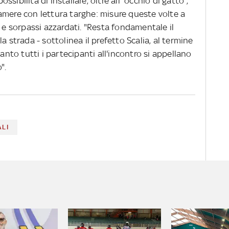
ossibilità di installare, oltre all'"occhio di gatto",
amere con lettura targhe: misure queste volte a
à e sorpassi azzardati. "Resta fondamentale il
a strada - sottolinea il prefetto Scalia, al termine
tanto tutti i partecipanti all'incontro si appellano
".
ALI