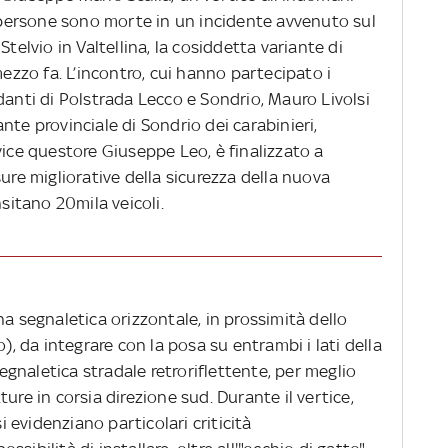
i persone sono morte in un incidente avvenuto sul
telvio in Valtellina, la cosiddetta variante di
zo fa. L’incontro, cui hanno partecipato i
danti di Polstrada Lecco e Sondrio, Mauro Livolsi
nte provinciale di Sondrio dei carabinieri,
vice questore Giuseppe Leo, è finalizzato a
sure migliorative della sicurezza della nuova
nsitano 20mila veicoli.
na segnaletica orizzontale, in prossimità dello
o), da integrare con la posa su entrambi i lati della
segnaletica stradale retroriflettente, per meglio
ure in corsia direzione sud. Durante il vertice,
evidenziano particolari criticità