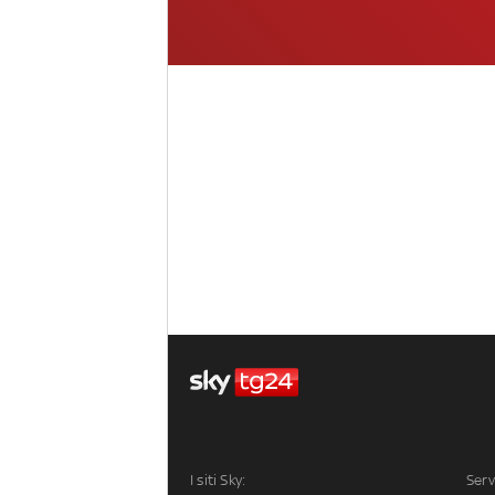
I siti Sky:
Serv