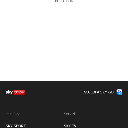
PUBBLICITÀ
ACCEDI A SKY GO
I siti Sky:
Servizi:
SKY SPORT
SKY TV