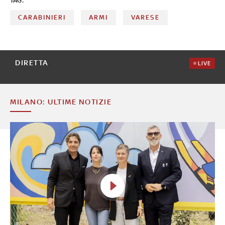
TAG:
CARABINIERI
ARMI
VARESE
DIRETTA
LIVE
MILANO: ULTIME NOTIZIE