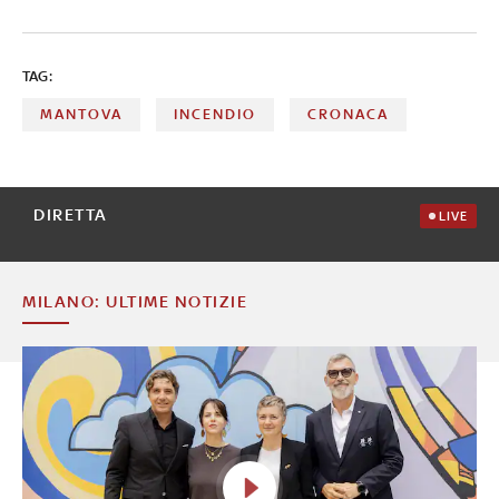
TAG:
MANTOVA
INCENDIO
CRONACA
DIRETTA
LIVE
MILANO: ULTIME NOTIZIE