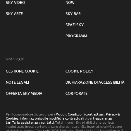
SKY VIDEO
NOW
SKY ARTE
SKY BAR
SPAZI SKY
PROGRAMMI
Note legali:
GESTIONE COOKIE
COOKIE POLICY
NOTE LEGALI
DICHIARAZIONE DI ACCESSIBILITÀ
OFFERTA SKY MEDIA
CORPORATE
Per il consumatore clicca qui per i
Moduli, Condizioni contrattuali
,
Privacy &
Cookies
,
informazioni sulle modifiche contrattuali
o per
trasparenza
tariffaria
,
assistenza
e
contatti
. Tutti i marchi Sky e i diritti di proprietà
intellettuale in essi contenuti, sono di proprietà di Sky international AG e sono
utilizzati su licenza. Copyright 2026 Sky Italia - Sky Italia Srl Via Monte Penice, 7 -