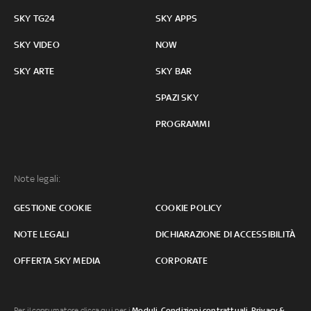
SKY TG24
SKY APPS
SKY VIDEO
NOW
SKY ARTE
SKY BAR
SPAZI SKY
PROGRAMMI
Note legali:
GESTIONE COOKIE
COOKIE POLICY
NOTE LEGALI
DICHIARAZIONE DI ACCESSIBILITÀ
OFFERTA SKY MEDIA
CORPORATE
Per il consumatore clicca qui per i
Moduli, Condizioni contrattuali
,
Privacy &