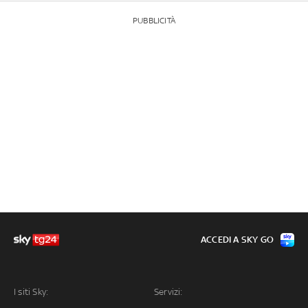
PUBBLICITÀ
ACCEDI A SKY GO
I siti Sky:
Servizi: