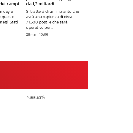
 dei campi
da 1,2 miliardi
en day a
Si tratterà di un impianto che
e questo
avrà una capienza di circa
negli Stati
71.500 posti e che sarà
operativo per...
25 mar - 10:06
PUBBLICITÀ