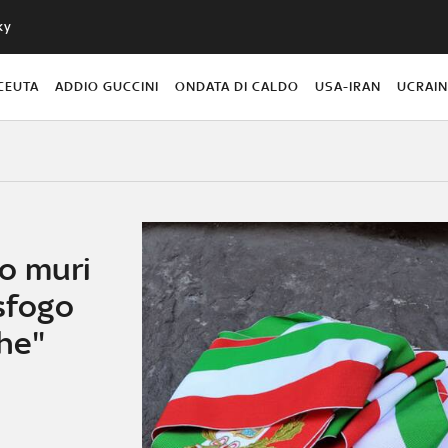
ky
CEUTA
ADDIO GUCCINI
ONDATA DI CALDO
USA-IRAN
UCRAI
o muri
 sfogo
che"