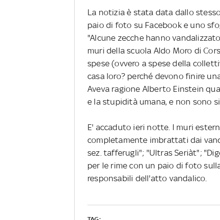
La notizia è stata data dallo stess
paio di foto su Facebook e uno sfog
"Alcune zecche hanno vandalizzato, 
muri della scuola Aldo Moro di Cor
spese (ovvero a spese della collett
casa loro? perché devono finire un
Aveva ragione Alberto Einstein quan
e la stupidità umana, e non sono si
E' accaduto ieri notte. I muri ester
completamente imbrattati dai vandal
sez. tafferugli"; "Ultras Seriàt"; "Di
per le rime con un paio di foto sul
responsabili dell'atto vandalico.
TAG: