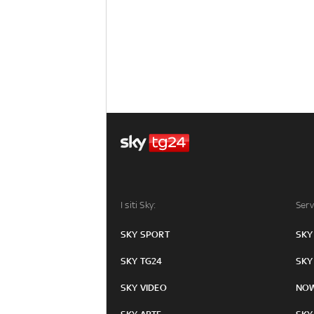
I siti Sky:
Serv
SKY SPORT
SKY
SKY TG24
SKY
SKY VIDEO
NO