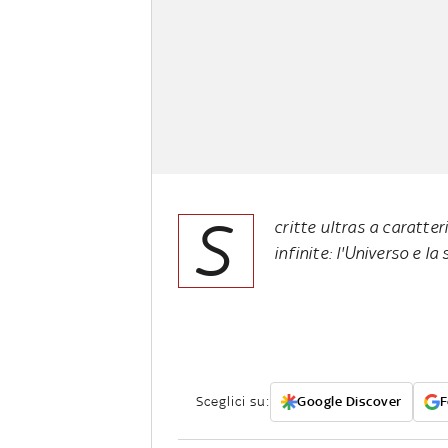
S
critte ultras a caratter
infinite: l'Universo e l
Sceglici su:
Google Discover
F