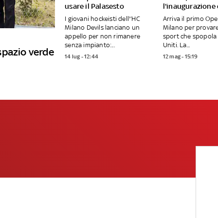
usare il Palasesto
l'inaugurazione
I giovani hockeisti dell'’HC
Arriva il primo Op
Milano Devils lanciano un
Milano per provar
appello per non rimanere
sport che spopola 
senza impianto:...
Uniti. La...
spazio verde
14 lug - 12:44
12 mag - 15:19