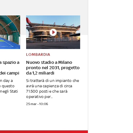
LOMBARDIA
va spazio a
Nuovo stadio a Milano
pronto nel 2031, progetto
 dei campi
da 1,2 miliardi
en day a
Si tratterà di un impianto che
e questo
avrà una capienza di circa
negli Stati
71.500 posti e che sarà
operativo per...
25 mar - 10:06