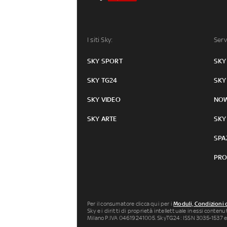
I siti Sky:
Serv
SKY SPORT
SKY
SKY TG24
SKY
SKY VIDEO
NO
SKY ARTE
SKY
SPA
PRO
Per il consumatore clicca qui per i
Moduli, Condizioni 
Sky e i diritti di proprietà intellettuale in essi conten
Milano P.IVA 04619241005. SkyTG24: ISSN 3035-1537 e