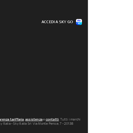
ACCEDI A SKY GO
renza tariffaria
,
assistenza
e
contatti
. Tutti i marchi
 Italia - Sky Italia Srl Via Monte Penice, 7 - 20138