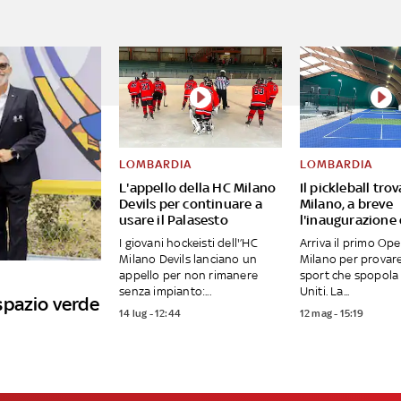
LOMBARDIA
LOMBARDIA
L'appello della HC Milano
Il pickleball tro
Devils per continuare a
Milano, a breve
usare il Palasesto
l'inaugurazione
I giovani hockeisti dell'’HC
Arriva il primo Op
Milano Devils lanciano un
Milano per provar
appello per non rimanere
sport che spopola 
senza impianto:...
Uniti. La...
spazio verde
14 lug - 12:44
12 mag - 15:19