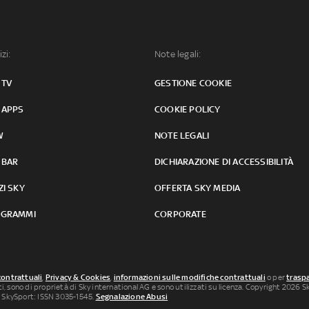
izi:
Note legali:
 TV
GESTIONE COOKIE
 APPS
COOKIE POLICY
W
NOTE LEGALI
 BAR
DICHIARAZIONE DI ACCESSIBILITÀ
ZI SKY
OFFERTA SKY MEDIA
GRAMMI
CORPORATE
contrattuali
,
Privacy & Cookies
,
informazioni sulle modifiche contrattuali
o per
traspa
uti, sono di proprietà di Sky international AG e sono utilizzati su licenza. Copyright 2026 Sky
 SkySport: ISSN 3035-1545.
Segnalazione Abusi