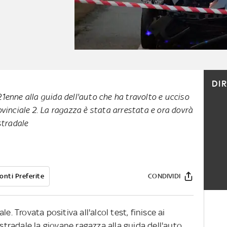
DI
a 21enne alla guida dell'auto che ha travolto e ucciso
vinciale 2. La ragazza è stata arrestata e ora dovrà
stradale
onti Preferite
CONDIVIDI
e. Trovata positiva all'alcol test, finisce ai
 stradale la giovane ragazza alla guida dell'auto