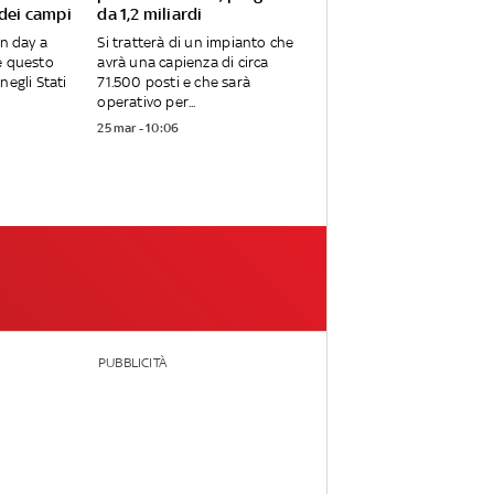
 dei campi
da 1,2 miliardi
en day a
Si tratterà di un impianto che
e questo
avrà una capienza di circa
negli Stati
71.500 posti e che sarà
operativo per...
25 mar - 10:06
PUBBLICITÀ