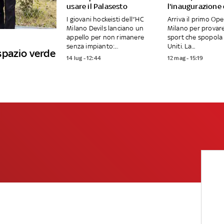
usare il Palasesto
l'inaugurazione
I giovani hockeisti dell'’HC
Arriva il primo Op
Milano Devils lanciano un
Milano per provar
appello per non rimanere
sport che spopola 
senza impianto:...
Uniti. La...
spazio verde
14 lug - 12:44
12 mag - 15:19