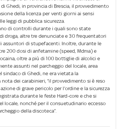
, di Ghedi, in provincia di Brescia, il provvedimento
ione della licenza per venti giorni ai sensi
le leggi di pubblica sicurezza.
o di controlli durante i quali sono state
i droga, altre tre denunciate e 30 frequentatori
li assuntori di stupefacenti. Inoltre, durante le
ltre 200 dosi di anfetamine (speed, Mdma) e
aina, oltre a più di 100 bottiglie di alcolici e
mente assunti nel parcheggio del locale, area
l sindaco di Ghedi, ne era vietata la
ota dei carabinieri, “il provvedimento si è reso
uazione di grave pericolo per l’ordine e la sicurezza
registrata durante le feste Hard-core e che si
 del locale, nonché per il consuetudinario eccesso
archeggio della discoteca”.