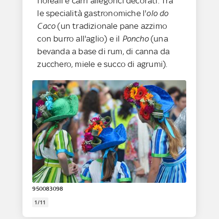
floreali e carri allegorici decorati. Tra
le specialità gastronomiche l'
olo do
Caco
(un tradizionale pane azzimo
con burro all'aglio) e il
Poncho
(una
bevanda a base di rum, di canna da
zucchero, miele e succo di agrumi).
950083098
1/11