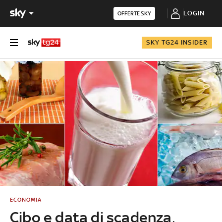
LOGIN
OFFERTE SKY
SKY TG24 INSIDER
ECONOMIA
Cibo e data di scadenza,