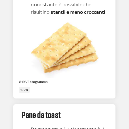
nonostante è possibile che
risultino
stantii e meno croccanti
©IPA/Fotogramma
5/28
Pane da toast