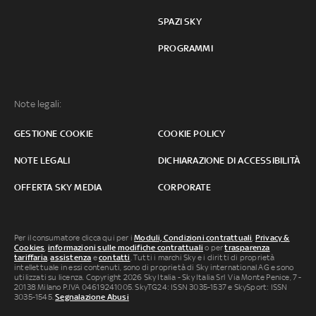
SPAZI SKY
PROGRAMMI
Note legali:
GESTIONE COOKIE
COOKIE POLICY
NOTE LEGALI
DICHIARAZIONE DI ACCESSIBILITÀ
OFFERTA SKY MEDIA
CORPORATE
Per il consumatore clicca qui per i
Moduli, Condizioni contrattuali
,
Privacy &
Cookies
,
informazioni sulle modifiche contrattuali
o per
trasparenza
tariffaria
,
assistenza
e
contatti
. Tutti i marchi Sky e i diritti di proprietà
intellettuale in essi contenuti, sono di proprietà di Sky international AG e sono
utilizzati su licenza. Copyright 2026 Sky Italia - Sky Italia Srl Via Monte Penice, 7 -
20138 Milano P.IVA 04619241005. SkyTG24: ISSN 3035-1537 e SkySport: ISSN
3035-1545.
Segnalazione Abusi