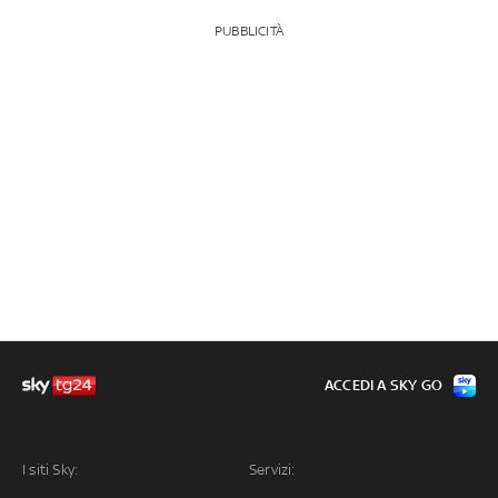
PUBBLICITÀ
ACCEDI A SKY GO
I siti Sky:
Servizi: