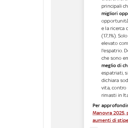
principali c
migliori opp
opportunità
e la ricerca 
(17,1%). Solo
elevato com
l'espatrio. D
che sono em
meglio di ch
espatriati, 
dichiara sod
vita, contro
rimasti in Ita
Per approfondir
Manovra 2025, pe
aumenti di stipe