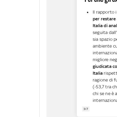
Il rapporto 
per restare 
Italia di an
seguita dall
sia spazio p
ambiente cu
internaziona
migliore negl
giudicata c
Italia
rispett
ragione di fu
(-53,7 tra ch
chi se ne è 
internaziona
3/7