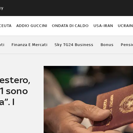
ky
CEUTA
ADDIO GUCCINI
ONDATA DI CALDO
USA-IRAN
UCRAI
ti
Finanza E Mercati
Sky TG24 Business
Bonus
Pensi
’estero,
11 sono
”. I