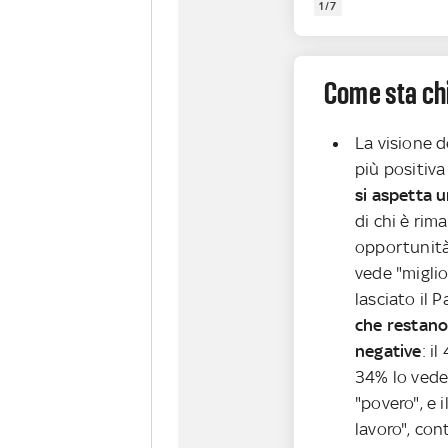
1/7
Come sta ch
La visione d
più positiva 
si aspetta u
di chi è rima
opportunità"
vede "miglio
lasciato il P
che restano 
negative
: i
34% lo vede 
"povero", e 
lavoro", con