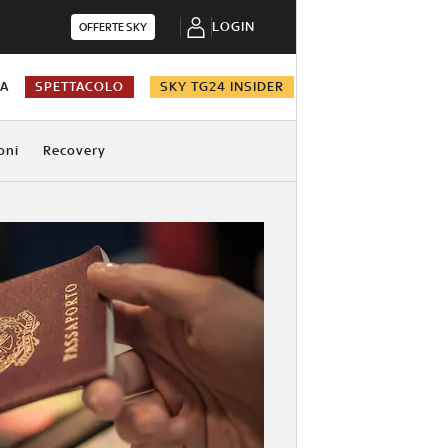
LOGIN
OFFERTE SKY
NA
SPETTACOLO
SKY TG24 INSIDER
oni
Recovery