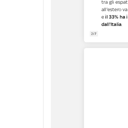
tra gli espa
all'estero v
e
il 33% ha 
dall'Italia
.
2/7