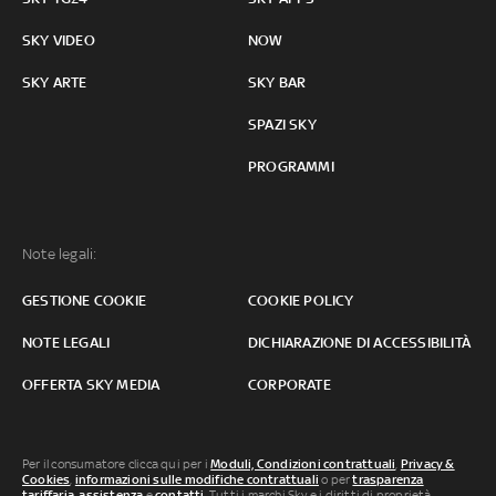
SKY VIDEO
NOW
SKY ARTE
SKY BAR
SPAZI SKY
PROGRAMMI
Note legali:
GESTIONE COOKIE
COOKIE POLICY
NOTE LEGALI
DICHIARAZIONE DI ACCESSIBILITÀ
OFFERTA SKY MEDIA
CORPORATE
Per il consumatore clicca qui per i
Moduli, Condizioni contrattuali
,
Privacy &
Cookies
,
informazioni sulle modifiche contrattuali
o per
trasparenza
tariffaria
,
assistenza
e
contatti
. Tutti i marchi Sky e i diritti di proprietà