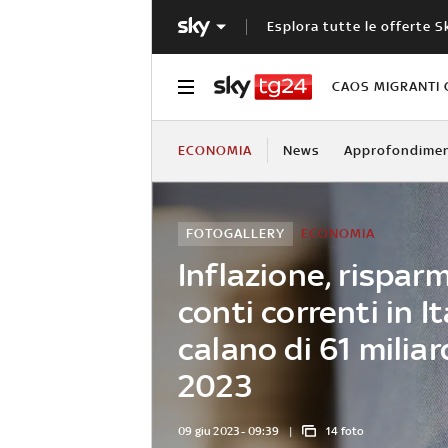
Esplora tutte le offerte S
CAOS MIGRANTI 
ECONOMIA
News
Approfondimen
FOTOGALLERY
ECONOMIA
Inflazione, risparm
conti correnti in It
calano di 61 miliar
2023
09 giu 2023 - 09:39
14 foto