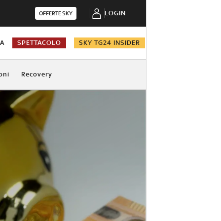
LOGIN
OFFERTE SKY
NA
SPETTACOLO
SKY TG24 INSIDER
oni
Recovery