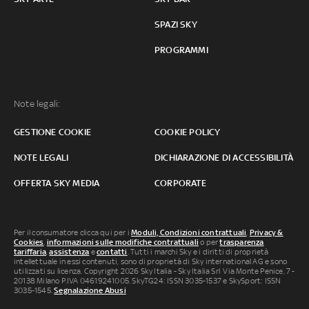
SPAZI SKY
PROGRAMMI
Note legali:
GESTIONE COOKIE
COOKIE POLICY
NOTE LEGALI
DICHIARAZIONE DI ACCESSIBILITÀ
OFFERTA SKY MEDIA
CORPORATE
Per il consumatore clicca qui per i
Moduli, Condizioni contrattuali
,
Privacy &
Cookies
,
informazioni sulle modifiche contrattuali
o per
trasparenza
tariffaria
,
assistenza
e
contatti
. Tutti i marchi Sky e i diritti di proprietà
intellettuale in essi contenuti, sono di proprietà di Sky international AG e sono
utilizzati su licenza. Copyright 2026 Sky Italia - Sky Italia Srl Via Monte Penice, 7 -
20138 Milano P.IVA 04619241005. SkyTG24: ISSN 3035-1537 e SkySport: ISSN
3035-1545.
Segnalazione Abusi