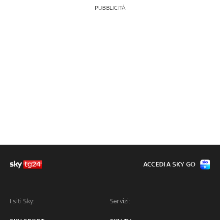
PUBBLICITÀ
ACCEDI A SKY GO
I siti Sky:
Servizi: