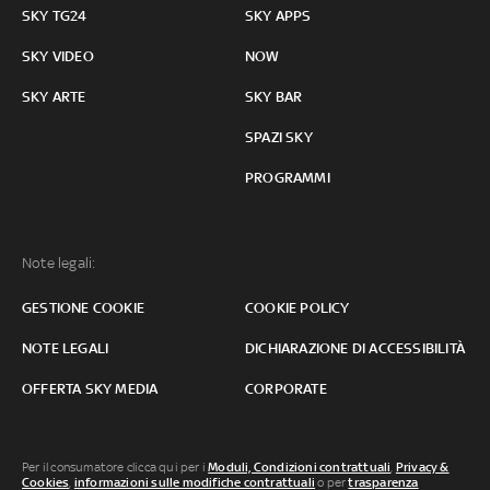
SKY TG24
SKY APPS
SKY VIDEO
NOW
SKY ARTE
SKY BAR
SPAZI SKY
PROGRAMMI
Note legali:
GESTIONE COOKIE
COOKIE POLICY
NOTE LEGALI
DICHIARAZIONE DI ACCESSIBILITÀ
OFFERTA SKY MEDIA
CORPORATE
Per il consumatore clicca qui per i
Moduli, Condizioni contrattuali
,
Privacy &
Cookies
,
informazioni sulle modifiche contrattuali
o per
trasparenza