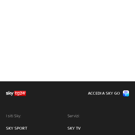
ACCEDI A SKY GO
I siti Sky:
Servizi:
SKY SPORT
SKY TV