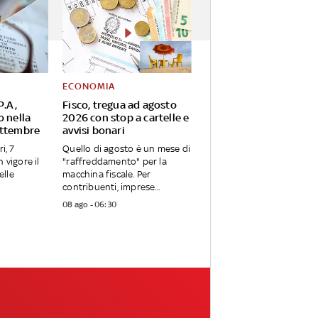
ECONOMIA
P.A,
Fisco, tregua ad agosto
o nella
2026 con stop a cartelle e
ettembre
avvisi bonari
i, 7
Quello di agosto è un mese di
 vigore il
"raffreddamento" per la
elle
macchina fiscale. Per
contribuenti, imprese...
08 ago - 06:30