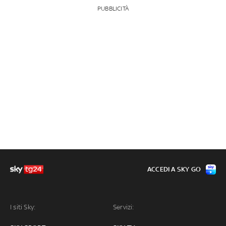
PUBBLICITÀ
ACCEDI A SKY GO
I siti Sky:
Servizi: