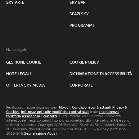
SKY ARTE
SKY BAR
SPAZI SKY
PROGRAMMI
Note legali:
GESTIONE COOKIE
COOKIE POLICY
NOTE LEGALI
DICHIARAZIONE DI ACCESSIBILITÀ
OFFERTA SKY MEDIA
CORPORATE
Per il consumatore clicca qui per i
Moduli, Condizioni contrattuali
,
Privacy &
Cookies
,
informazioni sulle modifiche contrattuali
o per
trasparenza
tariffaria
,
assistenza
e
contatti
. Tutti i marchi Sky e i diritti di proprietà
intellettuale in essi contenuti, sono di proprietà di Sky international AG e sono
utilizzati su licenza. Copyright 2026 Sky Italia - Sky Italia Srl Via Monte Penice, 7 -
20138 Milano P.IVA 04619241005. SkyTG24: ISSN 3035-1537 e SkySport: ISSN
3035-1545.
Segnalazione Abusi