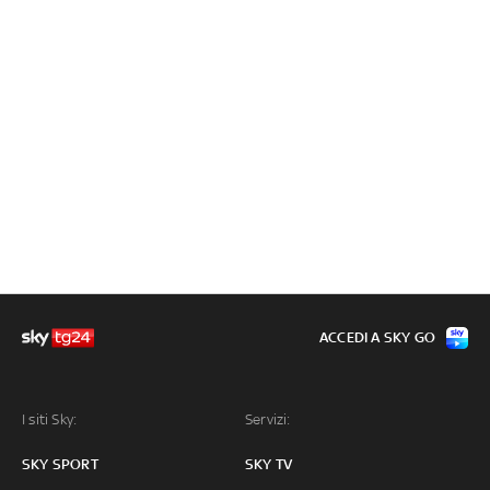
ACCEDI A SKY GO
I siti Sky:
Servizi:
SKY SPORT
SKY TV