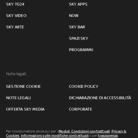
SKY TG24
SKY APPS
SKY VIDEO
NOW
SKY ARTE
SKY BAR
SPAZI SKY
PROGRAMMI
Note legali:
GESTIONE COOKIE
COOKIE POLICY
NOTE LEGALI
DICHIARAZIONE DI ACCESSIBILITÀ
OFFERTA SKY MEDIA
CORPORATE
Per il consumatore clicca qui per i
Moduli, Condizioni contrattuali
,
Privacy &
Cookies
,
informazioni sulle modifiche contrattuali
o per
trasparenza