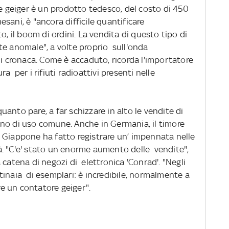
re geiger è un prodotto tedesco, del costo di 450
ani, è "ancora difficile quantificare
o, il boom di ordini. La vendita di questo tipo di
te anomale", a volte proprio sull'onda
di cronaca. Come è accaduto, ricorda l'importatore
a per i rifiuti radioattivi presenti nelle
 quanto pare, a far schizzare in alto le vendite di
no di uso comune. Anche in Germania, il timore
 Giappone ha fatto registrare un’ impennata nelle
ità. "C'e' stato un enorme aumento delle vendite",
 catena di negozi di elettronica 'Conrad'. "Negli
tinaia di esemplari: è incredibile, normalmente a
e un contatore geiger".