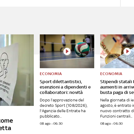
ECONOMIA
ECONOMIA
Sport dilettantistici,
Stipendi statali 
esenzioni a dipendenti e
aumenti in arriv
collaboratori: novità
busta paga di s
Dopo l’approvazione del
Nella giornata di ier
decreto Sport (108/2026),
agosto, è entrato in
l'Agenzia delle Entrate ha
nuovo contratto d
pubblicato...
Funzioni centrali...
 come
08 ago - 06:30
08 ago - 06:30
petta