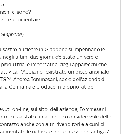
to
rischi ci sono?
ergenza alimentare
al Giappone)
l disastro nucleare in Giappone si impennano le
a, negli ultimi due giorni, c'è stato un vero e
e produttrici e importatrici degli apparecchi che
dioattività. "Abbiamo registrato un picco anomalo
SkyTG24 Andrea Tommesani, socio dell'azienda di
la Germania e produce in proprio kit per il
cevuti on-line, sul sito dell'azienda, Tommesani
orni, ci sia stato un aumento considerevole delle
 contatto anche con altri rivenditori e alcuni ci
umentate le richieste per le maschere antigas".