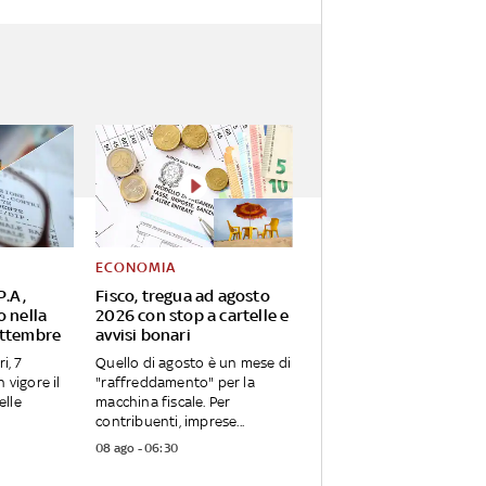
ECONOMIA
P.A,
Fisco, tregua ad agosto
o nella
2026 con stop a cartelle e
ettembre
avvisi bonari
i, 7
Quello di agosto è un mese di
 vigore il
"raffreddamento" per la
elle
macchina fiscale. Per
contribuenti, imprese...
08 ago - 06:30