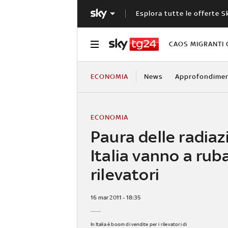
Esplora tutte le offerte S
CAOS MIGRANTI 
ECONOMIA
News
Approfondimen
ECONOMIA
Paura delle radiaz
Italia vanno a ruba
rilevatori
16 mar 2011 - 18:35
In Italia è boom di vendite per i rilevatori di