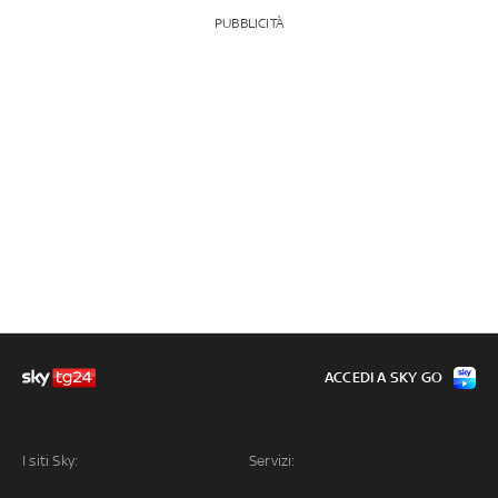
PUBBLICITÀ
ACCEDI A SKY GO
I siti Sky:
Servizi: