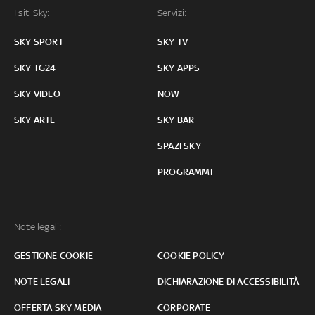
I siti Sky:
Servizi:
SKY SPORT
SKY TV
SKY TG24
SKY APPS
SKY VIDEO
NOW
SKY ARTE
SKY BAR
SPAZI SKY
PROGRAMMI
Note legali:
GESTIONE COOKIE
COOKIE POLICY
NOTE LEGALI
DICHIARAZIONE DI ACCESSIBILITÀ
OFFERTA SKY MEDIA
CORPORATE