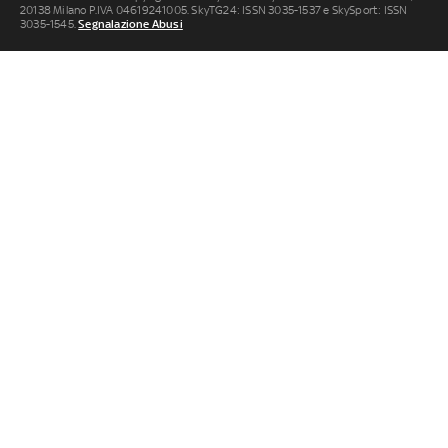
20138 Milano P.IVA 04619241005. SkyTG24: ISSN 3035-1537 e SkySport: ISSN
3035-1545.
Segnalazione Abusi