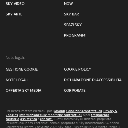
SKY VIDEO
NOW
SKY ARTE
SKY BAR
SPAZI SKY
PROGRAMMI
Note legali:
GESTIONE COOKIE
COOKIE POLICY
NOTE LEGALI
DICHIARAZIONE DI ACCESSIBILITÀ
OFFERTA SKY MEDIA
CORPORATE
Per il consumatore clicca qui per i
Moduli, Condizioni contrattuali
,
Privacy &
Cookies
,
informazioni sulle modifiche contrattuali
o per
trasparenza
tariffaria
,
assistenza
e
contatti
. Tutti i marchi Sky e i diritti di proprietà
intellettuale in essi contenuti, sono di proprietà di Sky international AG e sono
utilizzati su licenza. Copyright 2026 Sky Italia - Sky Italia Srl Via Monte Penice, 7 -