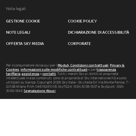
Note legali:
GESTIONE COOKIE
COOKIE POLICY
NOTE LEGALI
DICHIARAZIONE DI ACCESSIBILITÀ
OFFERTA SKY MEDIA
CORPORATE
Per il consumatore clicca qui per i
Moduli, Condizioni contrattuali
,
Privacy &
Cookies
,
informazioni sulle modifiche contrattuali
o per
trasparenza
tariffaria
,
assistenza
e
contatti
. Tutti i marchi Sky e i diritti di proprietà
intellettuale in essi contenuti, sono di proprietà di Sky international AG e sono
utilizzati su licenza. Copyright 2026 Sky Italia - Sky Italia Srl Via Monte Penice, 7 -
20138 Milano P.IVA 04619241005. SkyTG24: ISSN 3035-1537 e SkySport: ISSN
3035-1545.
Segnalazione Abusi