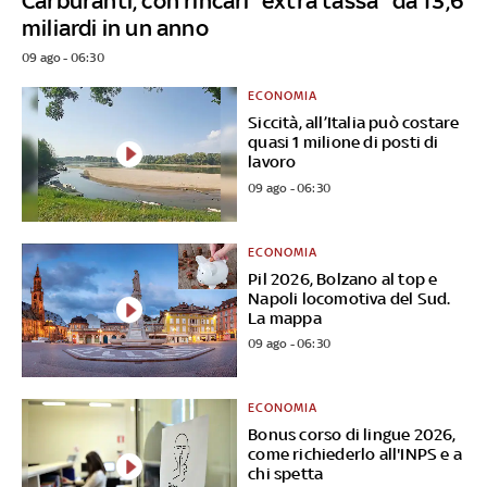
Carburanti, con rincari “extra tassa” da 13,6
miliardi in un anno
09 ago - 06:30
ECONOMIA
Siccità, all’Italia può costare
quasi 1 milione di posti di
lavoro
09 ago - 06:30
ECONOMIA
Pil 2026, Bolzano al top e
Napoli locomotiva del Sud.
La mappa
09 ago - 06:30
ECONOMIA
Bonus corso di lingue 2026,
come richiederlo all'INPS e a
chi spetta