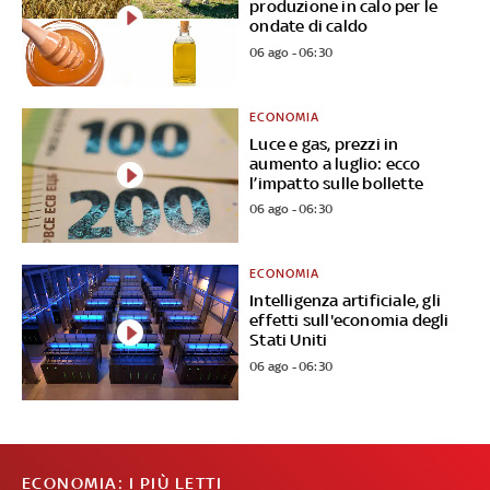
produzione in calo per le
ondate di caldo
06 ago - 06:30
ECONOMIA
Luce e gas, prezzi in
aumento a luglio: ecco
l’impatto sulle bollette
06 ago - 06:30
ECONOMIA
Intelligenza artificiale, gli
effetti sull'economia degli
Stati Uniti
06 ago - 06:30
ECONOMIA: I PIÙ LETTI