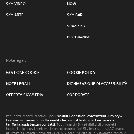
SKY VIDEO
NOW
SKY ARTE
SKY BAR
SPAZI SKY
PROGRAMMI
Note legali:
GESTIONE COOKIE
COOKIE POLICY
NOTE LEGALI
DICHIARAZIONE DI ACCESSIBILITÀ
OFFERTA SKY MEDIA
CORPORATE
Per il consumatore clicca qui per i
Moduli, Condizioni contrattuali
,
Privacy &
Cookies
,
informazioni sulle modifiche contrattuali
o per
trasparenza
tariffaria
,
assistenza
e
contatti
. Tutti i marchi Sky e i diritti di proprietà
intellettuale in essi contenuti, sono di proprietà di Sky international AG e sono
utilizzati su licenza. Copyright 2026 Sky Italia - Sky Italia Srl Via Monte Penice, 7 -