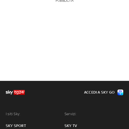
PUBBLICITÀ
ACCEDI A SKY GO
I siti Sky:
Servizi:
SKY SPORT
SKY TV