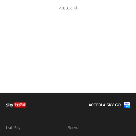
PUBBLICITÀ
ACCEDI A SKY GO
I siti Sky:
Servizi: