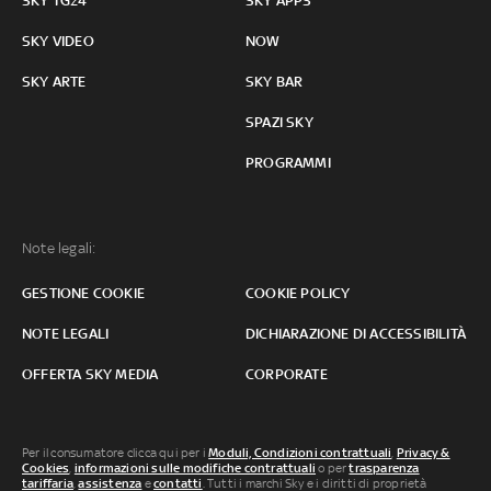
SKY TG24
SKY APPS
SKY VIDEO
NOW
SKY ARTE
SKY BAR
SPAZI SKY
PROGRAMMI
Note legali:
GESTIONE COOKIE
COOKIE POLICY
NOTE LEGALI
DICHIARAZIONE DI ACCESSIBILITÀ
OFFERTA SKY MEDIA
CORPORATE
Per il consumatore clicca qui per i
Moduli, Condizioni contrattuali
,
Privacy &
Cookies
,
informazioni sulle modifiche contrattuali
o per
trasparenza
tariffaria
,
assistenza
e
contatti
. Tutti i marchi Sky e i diritti di proprietà