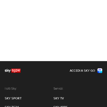
ACCEDI A SKY GO
I siti Sky:
Servizi:
SKY SPORT
SKY TV