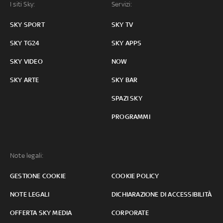
I siti Sky:
Servizi:
SKY SPORT
SKY TV
SKY TG24
SKY APPS
SKY VIDEO
NOW
SKY ARTE
SKY BAR
SPAZI SKY
PROGRAMMI
Note legali:
GESTIONE COOKIE
COOKIE POLICY
NOTE LEGALI
DICHIARAZIONE DI ACCESSIBILITÀ
OFFERTA SKY MEDIA
CORPORATE