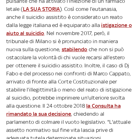
pulsante che ha attivato l’iniezione di un farmaco
letale (
LA SUA STORIA
). Così come l’eutanasia,
anche il suicidio assistito è considerato un reato
dalla legge italiana ed è equiparato alla
istigazione o
aiuto al suicidio
. Nel novembre 2017, però, il
tribunale di Milano si è pronunciato in maniera
nuova sulla questione,
stabilendo
che non si può
ostacolare la volontà di chi vuole recarsi all’estero
per ottenere il suicidio assistito. Inoltre, il caso di Dj
Fabo e del processo nei confronti di Marco Cappato,
arrivato di fronte alla Corte Costituzionale per
stabilire l’illegittimità o meno del reato di istigazione
al suicidio, potrebbe imprimere un'ulteriore svolta
alla questione. Il 24 ottobre 2018
la Consulta ha
rimandato la sua decisione
, chiedendo al
parlamento di colmare il vuoto legislativo. "L'attuale
assetto normativo sul fine vita lascia prive di
adeguata tutela determinate situazioni