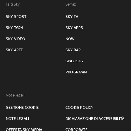
I siti Sky:
Servizi:
SKY SPORT
SKY TV
SKY TG24
SKY APPS
SKY VIDEO
NOW
SKY ARTE
SKY BAR
SPAZI SKY
PROGRAMMI
Note legali:
GESTIONE COOKIE
COOKIE POLICY
NOTE LEGALI
DICHIARAZIONE DI ACCESSIBILITÀ
OFFERTA SKY MEDIA
CORPORATE