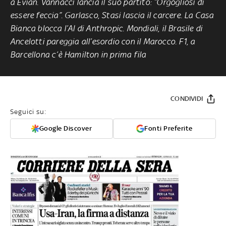
a Evian. Vannacci lancia il suo partito: “Orgogliosi di
essere feccia”. Garlasco, Stasi lascia il carcere. La Casa
Bianca blocca l’AI di Anthropic. Mondiali, il Brasile di
Ancelotti pareggia all’esordio con il Marocco. F1, a
Barcellona c’è Hamilton in prima fila
CONDIVIDI
Seguici su:
Google Discover
Fonti Preferite