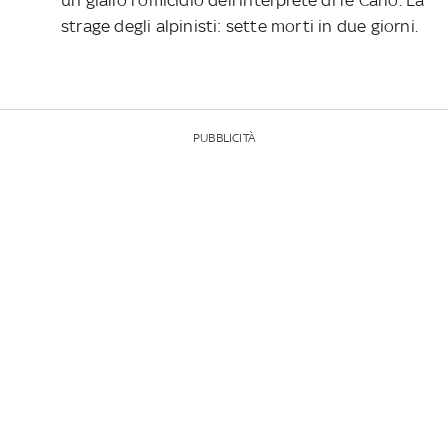
un giallo l’omicidio dell’interprete di re Carlo. La
strage degli alpinisti: sette morti in due giorni.
PUBBLICITÀ