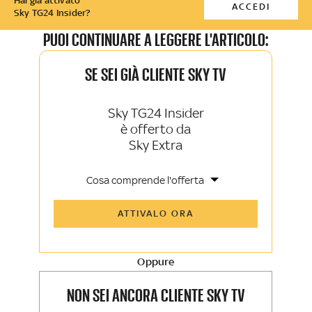
Hai già attivato
ACCEDI
Sky TG24 Insider?
PUOI CONTINUARE A LEGGERE L'ARTICOLO:
SE SEI GIÀ CLIENTE SKY TV
Sky TG24 Insider
è offerto da
Sky Extra
Cosa comprende l'offerta
Tutti gli articoli di Sky TG24 Insider e
ATTIVALO ORA
Sky Sport Insider
Approfondimenti, opinioni e punti di
vista autorevoli
Oppure
La newsletter esclusiva di Sky TG24
Insider e Sky Sport Insider
NON SEI ANCORA CLIENTE SKY TV