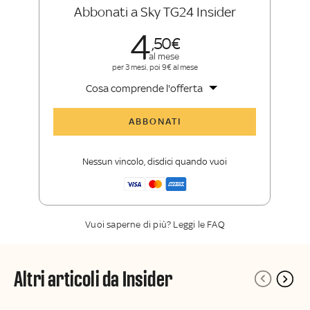
Abbonati a Sky TG24 Insider
4
50
al mese
per 3 mesi, poi 9€ al mese
Cosa comprende l'offerta
Tutti gli articoli di Sky TG24 Insider
ABBONATI
Approfondimenti
,
opinioni e punti di
vista autorevoli
Nessun vincolo, disdici quando vuoi
La newsletter esclusiva di Sky TG24
Insider
Vuoi saperne di più? Leggi le FAQ
Altri articoli da Insider