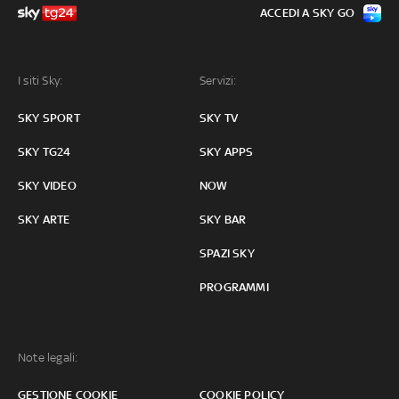
ACCEDI A SKY GO
I siti Sky:
Servizi:
SKY SPORT
SKY TV
SKY TG24
SKY APPS
SKY VIDEO
NOW
SKY ARTE
SKY BAR
SPAZI SKY
PROGRAMMI
Note legali:
GESTIONE COOKIE
COOKIE POLICY