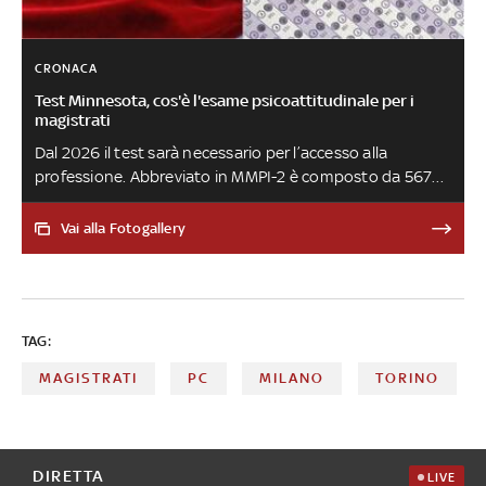
CRONACA
Test Minnesota, cos'è l'esame psicoattitudinale per i
magistrati
Dal 2026 il test sarà necessario per l’accesso alla
professione. Abbreviato in MMPI-2 è composto da 567
quesiti a cui il candidato deve rispondere 'vero' o 'falso' a
seconda se l'affermazione sia per lui 'prevalentemente
Vai alla Fotogallery
vera' o 'prevalentemente falsa'. È composto da 10 scale
cliniche e 3 scale di validità: queste ultime servono a
capire se le risposte sono coerenti e quindi se i risultati
possono essere considerati attendibili
TAG:
MAGISTRATI
PC
MILANO
TORINO
DIRETTA
LIVE