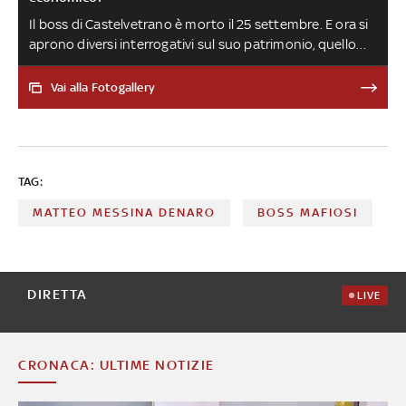
Il boss di Castelvetrano è morto il 25 settembre. E ora si
aprono diversi interrogativi sul suo patrimonio, quello
che gli ha permesso di vivere in latitanza fino a gennaio
2023, spendendo migliaia di euro al mese. È difficile
Vai alla Fotogallery
stabilire di quanto si tratti e attraverso quali canali passi
TAG:
MATTEO MESSINA DENARO
BOSS MAFIOSI
DIRETTA
LIVE
CRONACA: ULTIME NOTIZIE