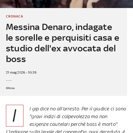
CRONACA
Messina Denaro, indagate
le sorelle e perquisiti casa e
studio dell'ex avvocata del
boss
21 mag 2026 - 10:39
©Ansa
I
l gip dice no all'arresto. Per il giudice ci sono
"gravi indizi di colpevolezza ma non
esigenze cautelari perchè boss è morto".
L'indagine sulla legale del capomafia, oggi deceduta, è