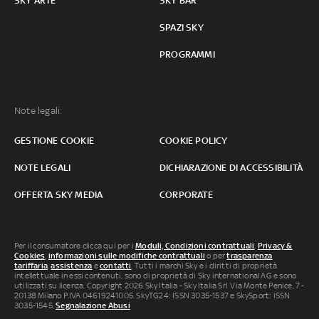
SKY ARTE
SKY BAR
SPAZI SKY
PROGRAMMI
Note legali:
GESTIONE COOKIE
COOKIE POLICY
NOTE LEGALI
DICHIARAZIONE DI ACCESSIBILITÀ
OFFERTA SKY MEDIA
CORPORATE
Per il consumatore clicca qui per i
Moduli, Condizioni contrattuali
,
Privacy &
Cookies
,
informazioni sulle modifiche contrattuali
o per
trasparenza
tariffaria
,
assistenza
e
contatti
. Tutti i marchi Sky e i diritti di proprietà
intellettuale in essi contenuti, sono di proprietà di Sky international AG e sono
utilizzati su licenza. Copyright 2026 Sky Italia - Sky Italia Srl Via Monte Penice, 7 -
20138 Milano P.IVA 04619241005. SkyTG24: ISSN 3035-1537 e SkySport: ISSN
3035-1545.
Segnalazione Abusi