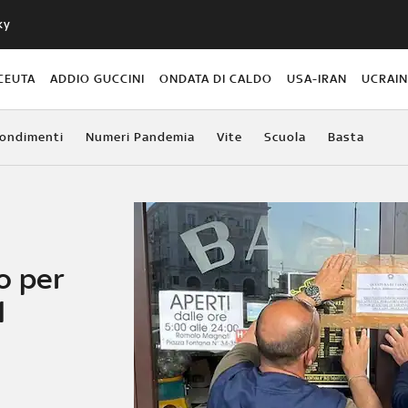
ky
CEUTA
ADDIO GUCCINI
ONDATA DI CALDO
USA-IRAN
UCRAI
ondimenti
Numeri Pandemia
Vite
Scuola
Basta
o per
l