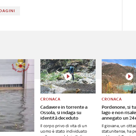
DAGINI
CRONACA
CRONACA
Cadavere in torrente a
Pordenone, si tu
Ossola, si indaga su
lago e non risal
identità deceduto
annegato un 24
Il corpo privo di vita di un
Il giovane, un citt
uomo è stato individuato
statunitense, ha pe