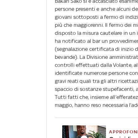
Bakari Sako si è accasciato esanime
persone presenti e anche alcuni degl
giovani sottoposti a fermo di indi
più che maggiorenni. Il fermo dei m
disposto la misura cautelare in un i
ha notificato al bar un provvedime
(segnalazione certificata di inizio 
bevande). La Divisione amministrati
controlli effettuati dalla Volante, a
identificate numerose persone con 
gravi reati quali tra gli altri ricet
spaccio di sostanze stupefacenti, a
Tutti fatti che, insieme all’efferate
maggio, hanno reso necessaria l’a
APPROFON