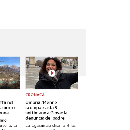
CRONACA
ffa nel
Umbria, 14enne
e: morto
scomparsa da 3
enne
settimane a Giove: la
denuncia del padre
adino
rso lavita
La ragazzina si chiama Ikhlas