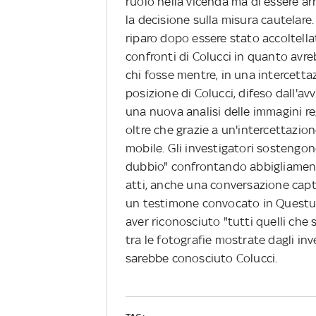
ruolo nella vicenda ma di essere ar
la decisione sulla misura cautelare. 
riparo dopo essere stato accoltell
confronti di Colucci in quanto avre
chi fosse mentre, in una intercett
posizione di Colucci, difeso dall'av
una nuova analisi delle immagini re
oltre che grazie a un'intercettazio
mobile. Gli investigatori sostengon
dubbio" confrontando abbigliamento
atti, anche una conversazione capta
un testimone convocato in Questura.
aver riconosciuto "tutti quelli ch
tra le fotografie mostrate dagli 
sarebbe conosciuto Colucci.