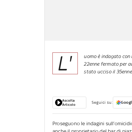
L'
uomo è indagato con l
22enne fermato per av
stato ucciso il 35enne 
Ascolta
Seguici su:
Googl
Articolo
Proseguono le indagini sull’omicid
anche il proprietario del bar di p