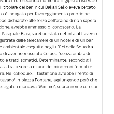
rivato in un secondo momento. Il gip si è riservato
Il titolare del bar in cui Bakari Sako aveva cercato
ato è indagato per favoreggiamento proprio nei
bbe dichiarato alle forze dell'ordine di non sapere
azione, avrebbe ammesso di conoscerlo. La
v. Pasquale Blasi, sarebbe stata definita attraverso
gistrate dalle telecamere di un hotel e di un bar
ne ambientale eseguita negli uffici della Squadra
o di aver riconosciuto Colucci "senza ombra di
 e tratti somatici. Determinante, secondo gli
ta tra la sorella di uno dei minorenni fermati e
 Nel colloquio, il testimone avrebbe riferito di
e stavano" in piazza Fontana, aggiungendo però che
investigatori mancava "Mimmo", soprannome con cui