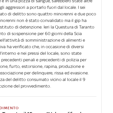
 e in una pozza di sangue, sarebbero state altre
i aggressori a portarlo fuori dal locale. I sei
ziato di delitto sono quattro minorenni e due poco
inorenni non è stato convalidato ma il gip ha
stituto di detenzione. Ieri la Questura di Taranto
nto di sospensione per 60 giorni della Scia
dell'attività di somministrazione di alimenti e
va ha verificato che, in occasione di diversi
ll’interno e nei pressi del locale, sono state
precedenti penali e precedenti di polizia per
tazione, furto, estorsione, rapina, produzione e
ssociazione per delinquere, rissa ed evasione.
zza del delitto consumato vicino al locale il 9
dozione del provvedimento.
DIMENTO