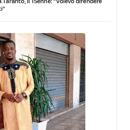
 Taranto, il 15enne: "Volevo difendere
ci"