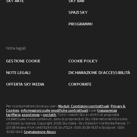
SKY ARTE
SKY BAR
SPAZI SKY
PROGRAMMI
Note legali:
GESTIONE COOKIE
COOKIE POLICY
NOTE LEGALI
DICHIARAZIONE DI ACCESSIBILITÀ
OFFERTA SKY MEDIA
CORPORATE
Per il consumatore clicca qui per i
Moduli, Condizioni contrattuali
,
Privacy &
Cookies
,
informazioni sulle modifiche contrattuali
o per
trasparenza
tariffaria
,
assistenza
e
contatti
. Tutti i marchi Sky e i diritti di proprietà
intellettuale in essi contenuti, sono di proprietà di Sky international AG e sono
utilizzati su licenza. Copyright 2026 Sky Italia - Sky Italia Srl Via Monte Penice, 7 -
20138 Milano P.IVA 04619241005. SkyTG24: ISSN 3035-1537 e SkySport: ISSN
3035-1545.
Segnalazione Abusi