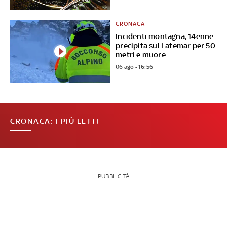
CRONACA
Incidenti montagna, 14enne
precipita sul Latemar per 50
metri e muore
06 ago - 16:56
CRONACA: I PIÙ LETTI
PUBBLICITÀ