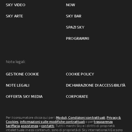
SKY VIDEO
NOW
SKY ARTE
SKY BAR
SPAZI SKY
PROGRAMMI
Note legali:
GESTIONE COOKIE
COOKIE POLICY
NOTE LEGALI
DICHIARAZIONE DI ACCESSIBILITÀ
OFFERTA SKY MEDIA
CORPORATE
Per il consumatore clicca qui per i
Moduli, Condizioni contrattuali
,
Privacy &
Cookies
,
informazioni sulle modifiche contrattuali
o per
trasparenza
tariffaria
,
assistenza
e
contatti
. Tutti i marchi Sky e i diritti di proprietà
intellettuale in essi contenuti, sono di proprietà di Sky international AG e sono