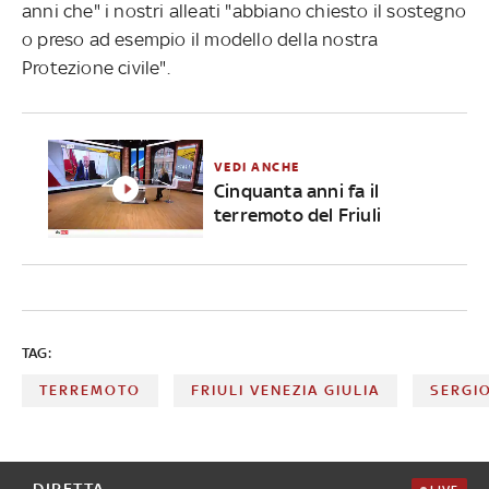
anni che" i nostri alleati "abbiano chiesto il sostegno
o preso ad esempio il modello della nostra
Protezione civile".
VEDI ANCHE
Cinquanta anni fa il
terremoto del Friuli
TAG:
TERREMOTO
FRIULI VENEZIA GIULIA
SERGI
DIRETTA