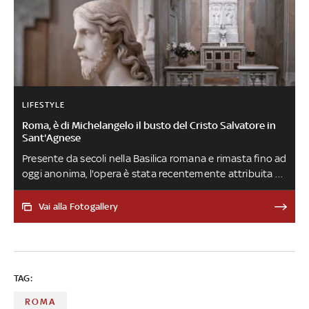
LIFESTYLE
Roma, è di Michelangelo il busto del Cristo Salvatore in
Sant'Agnese
Presente da secoli nella Basilica romana e rimasta fino ad
oggi anonima, l'opera è stata recentemente attribuita al
maestro del Rinascimento. A contribuire alla nuova
ricostruzione documentalesono stati testamenti,
Vai alla Fotogallery
carteggi, diari, libri storici e di viaggio, relazioni, inventari
notarili e atti confraternali dal 1564 ai giorni nostri
TAG:
ROMA